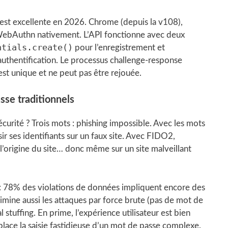
 est excellente en 2026. Chrome (depuis la v108),
 WebAuthn nativement. L’API fonctionne avec deux
ntials.create()
pour l’enregistrement et
authentification. Le processus challenge-response
st unique et ne peut pas être rejouée.
sse traditionnels
curité ? Trois mots : phishing impossible. Avec les mots
sir ses identifiants sur un faux site. Avec FIDO2,
l’origine du site… donc même sur un site malveillant
 : 78% des violations de données impliquent encore des
limine aussi les attaques par force brute (pas de mot de
 stuffing. En prime, l’expérience utilisateur est bien
lace la saisie fastidieuse d’un mot de passe complexe.