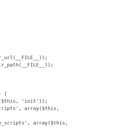
_url(__FILE__));

r_path(__FILE__));
