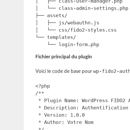
│   ├── class-user-manager.php

│   └── class-admin-settings.php

├── assets/

│   ├── js/webauthn.js

│   └── css/fido2-styles.css

└── templates/

Fichier principal du plugin
wp-fido2-aut
Voici le code de base pour
<?php

/**

 * Plugin Name: WordPress FIDO2 Authentication

 * Description: Authentification sans mot de passe avec FIDO2/WebAuthn

 * Version: 1.0.0

 * Author: Votre Nom

 */
