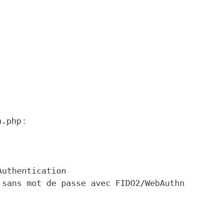
h.php
: