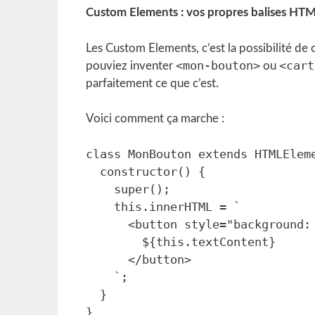
Custom Elements : vos propres balises HT
Les Custom Elements, c’est la possibilité d
<mon-bouton>
<cart
pouviez inventer
ou
parfaitement ce que c’est.
Voici comment ça marche :
class MonBouton extends HTMLEleme
  constructor() {

    super();

    this.innerHTML = `

      <button style="background: #007cba; color: white; padding: 10px;">

        ${this.textContent}

      </button>

    `;

  }

}
