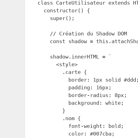
class CarteUtilisateur extends HT
  constructor() {

    super();

    // Création du Shadow DOM

    const shadow = this.attachShadow({mode: 'open'});

    shadow.innerHTML = `

      <style>

        .carte {

          border: 1px solid #ddd;

          padding: 16px;

          border-radius: 8px;

          background: white;

        }

        .nom {

          font-weight: bold;

          color: #007cba;
