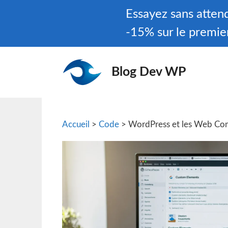
Aller
Essayez sans atte
au
-15% sur le premie
contenu
Blog Dev WP
Accueil
>
Code
> WordPress et les Web Comp