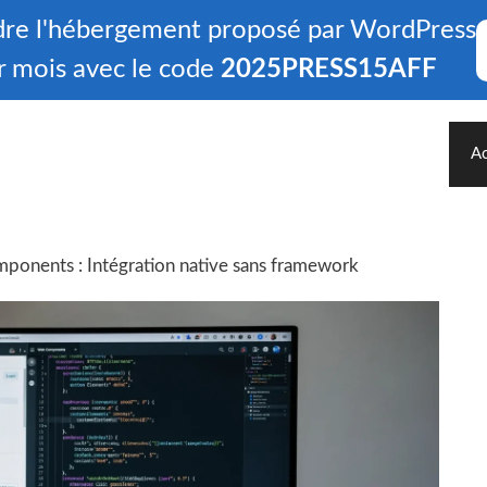
ndre l'hébergement proposé par WordPress
r mois avec le code
2025PRESS15AFF
Ac
onents : Intégration native sans framework