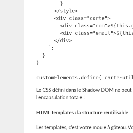
        }

      </style>

      <div class="carte">

        <div class="nom">${this.getAttribute('nom')}</div>

        <div class="email">${this.getAttribute('email')}</div>

      </div>

    `;

  }

}

Le CSS défini dans le Shadow DOM ne peut p
l’encapsulation totale !
HTML Templates : la structure réutilisable
Les templates, c’est votre moule à gâteau. Vo