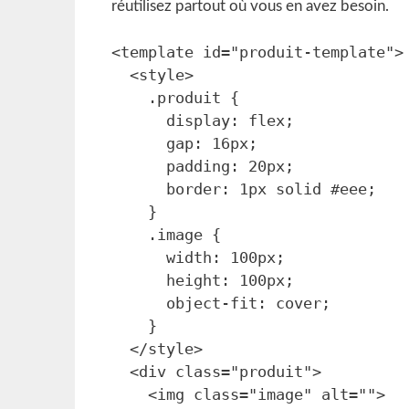
réutilisez partout où vous en avez besoin.
<template id="produit-template">

  <style>

    .produit {

      display: flex;

      gap: 16px;

      padding: 20px;

      border: 1px solid #eee;

    }

    .image {

      width: 100px;

      height: 100px;

      object-fit: cover;

    }

  </style>

  <div class="produit">

    <img class="image" alt="">
