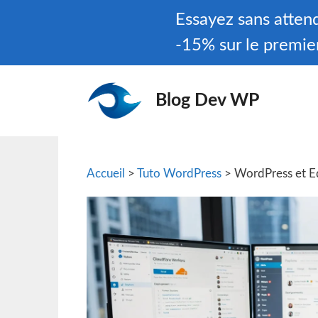
Aller
Essayez sans atte
au
-15% sur le premie
contenu
Blog Dev WP
Accueil
>
Tuto WordPress
> WordPress et E