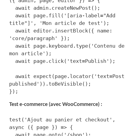
({ admin, page, editor }) => {

  await admin.createNewPost();

  await page.fill('[aria-label="Add 
title"]', 'Mon article de test');

  await editor.insertBlock({ name: 
'core/paragraph' });

  await page.keyboard.type('Contenu de 
mon article');

  await page.click('text=Publish');

  await expect(page.locator('text=Post 
published')).toBeVisible();

Test e-commerce (avec WooCommerce) :
test('Ajout au panier et checkout', 
async ({ page }) => {

  await page.goto('/shop');
