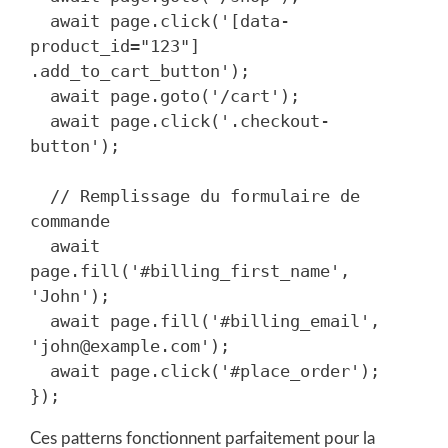
  await page.click('[data-
product_id="123"] 
.add_to_cart_button');

  await page.goto('/cart');

  await page.click('.checkout-
button');

  // Remplissage du formulaire de 
commande

  await 
page.fill('#billing_first_name', 
'John');

  await page.fill('#billing_email', 
'john@example.com');

  await page.click('#place_order');

Ces patterns fonctionnent parfaitement pour la