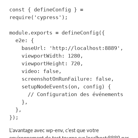
const { defineConfig } = 
require('cypress');

module.exports = defineConfig({

  e2e: {

    baseUrl: 'http://localhost:8889',

    viewportWidth: 1280,

    viewportHeight: 720,

    video: false,

    screenshotOnRunFailure: false,

    setupNodeEvents(on, config) {

      // Configuration des événements

    },

  },

L’avantage avec wp-env, c’est que votre