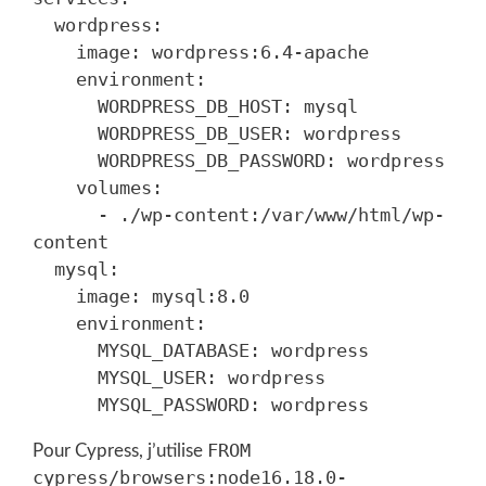
  wordpress:

    image: wordpress:6.4-apache

    environment:

      WORDPRESS_DB_HOST: mysql

      WORDPRESS_DB_USER: wordpress

      WORDPRESS_DB_PASSWORD: wordpress

    volumes:

      - ./wp-content:/var/www/html/wp-
content

  mysql:

    image: mysql:8.0

    environment:

      MYSQL_DATABASE: wordpress

      MYSQL_USER: wordpress

FROM
Pour Cypress, j’utilise
cypress/browsers:node16.18.0-