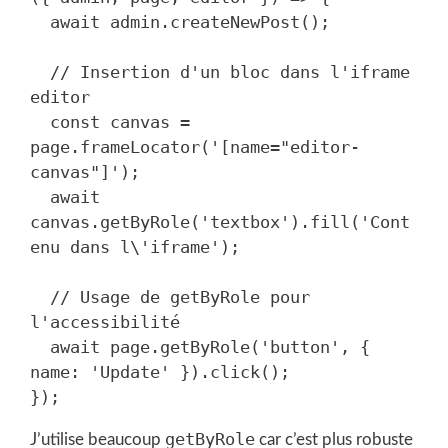
  await admin.createNewPost();

  // Insertion d'un bloc dans l'iframe 
editor

  const canvas = 
page.frameLocator('[name="editor-
canvas"]');

  await 
canvas.getByRole('textbox').fill('Cont
enu dans l\'iframe');

  // Usage de getByRole pour 
l'accessibilité

  await page.getByRole('button', { 
name: 'Update' }).click();

getByRole
J’utilise beaucoup
car c’est plus robuste