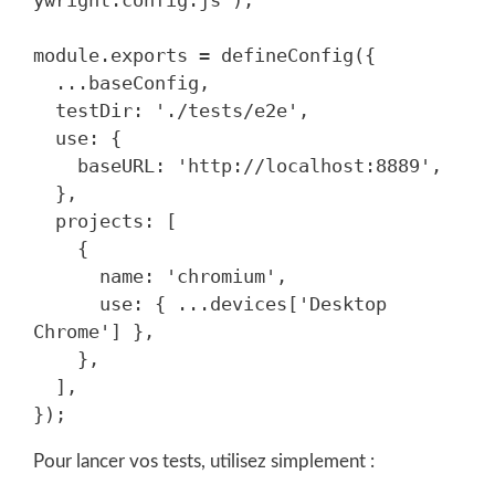
ywright.config.js');

module.exports = defineConfig({

  ...baseConfig,

  testDir: './tests/e2e',

  use: {

    baseURL: 'http://localhost:8889',

  },

  projects: [

    {

      name: 'chromium',

      use: { ...devices['Desktop 
Chrome'] },

    },

  ],

Pour lancer vos tests, utilisez simplement :