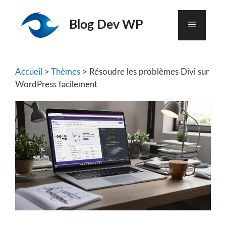
Aller
au
Blog Dev WP
Menu
contenu
Accueil
>
Thèmes
> Résoudre les problèmes Divi sur
WordPress facilement