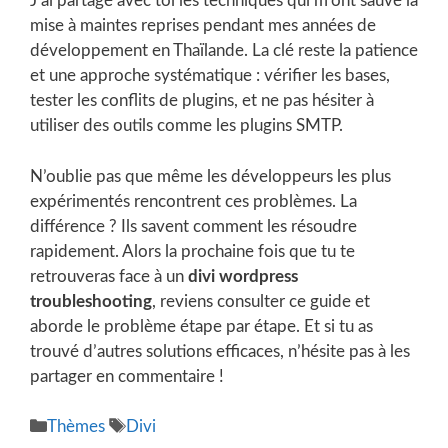
J’ai partagé avec toi les techniques qui m’ont sauvé la
mise à maintes reprises pendant mes années de
développement en Thaïlande. La clé reste la patience
et une approche systématique : vérifier les bases,
tester les conflits de plugins, et ne pas hésiter à
utiliser des outils comme les plugins SMTP.
N’oublie pas que même les développeurs les plus
expérimentés rencontrent ces problèmes. La
différence ? Ils savent comment les résoudre
rapidement. Alors la prochaine fois que tu te
retrouveras face à un
divi wordpress
troubleshooting
, reviens consulter ce guide et
aborde le problème étape par étape. Et si tu as
trouvé d’autres solutions efficaces, n’hésite pas à les
partager en commentaire !
Catégories
Étiquettes
Thèmes
Divi