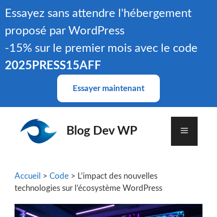
Aller
Essayez sans attendre l'hébergement
au
proposé par WordPress
contenu
-15% sur le premier mois avec le code
2025PRESS15AFF
Essayer maintenant
Blog Dev WP
Menu
Accueil
>
Code
> L’impact des nouvelles
technologies sur l’écosystème WordPress