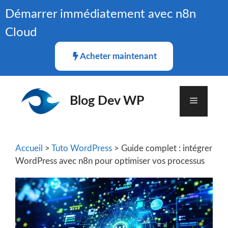
Aller
Démarrer immédiatement avec n8n
au
Cloud
contenu
Acheter maintenant
Blog Dev WP
Menu
Accueil
>
Tuto WordPress
> Guide complet : intégrer
WordPress avec n8n pour optimiser vos processus