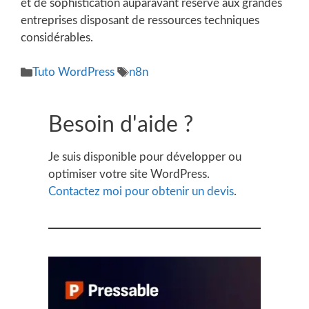
et de sophistication auparavant réservé aux grandes
entreprises disposant de ressources techniques
considérables.
Catégories
Étiquettes
Tuto WordPress
n8n
Besoin d'aide ?
Je suis disponible pour développer ou
optimiser votre site WordPress.
Contactez moi pour obtenir un devis
.