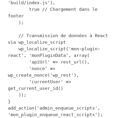
'build/index.js'),

        true // Chargement dans le 
footer

    );

    // Transmission de données à React 
via wp_localize_script

    wp_localize_script('mon-plugin-
react', 'monPluginData', array(

        'apiUrl' => rest_url(),

        'nonce' => 
wp_create_nonce('wp_rest'),

        'currentUser' => 
get_current_user_id()

    ));

}

add_action('admin_enqueue_scripts', 