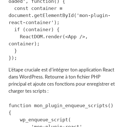
oaded', function() {

  const container = 
document.getElementById('mon-plugin-
react-container');

  if (container) {

    ReactDOM.render(<App />, 
container);

  }

L’étape cruciale est d’intégrer ton application React
dans WordPress. Retourne à ton fichier PHP
principal et ajoute ces fonctions pour enregistrer et
charger tes scripts :
function mon_plugin_enqueue_scripts() 
{

    wp_enqueue_script(

        'mon-plugin-react',
