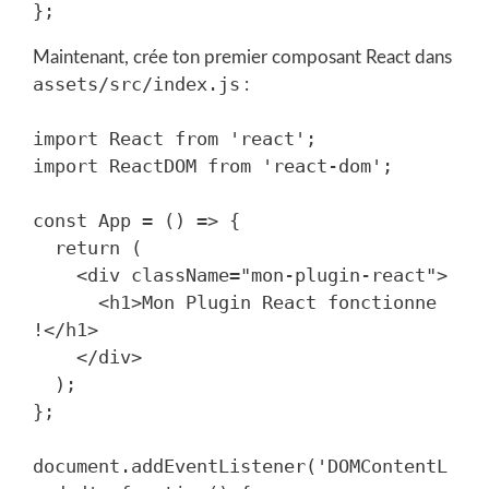
Maintenant, crée ton premier composant React dans
assets/src/index.js
:
import React from 'react';

import ReactDOM from 'react-dom';

const App = () => {

  return (

    <div className="mon-plugin-react">

      <h1>Mon Plugin React fonctionne 
!</h1>

    </div>

  );

};

document.addEventListener('DOMContentL