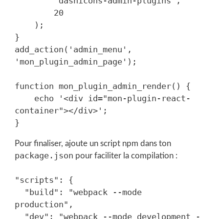
        'dashicons-admin-plugins',

        20

    );

}

add_action('admin_menu', 
'mon_plugin_admin_page');

function mon_plugin_admin_render() {

    echo '<div id="mon-plugin-react-
container"></div>';

Pour finaliser, ajoute un script npm dans ton
package.json
pour faciliter la compilation :
"scripts": {

  "build": "webpack --mode 
production",

  "dev": "webpack --mode development -