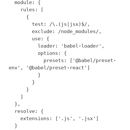
  module: {

    rules: [

      {

        test: /\.(js|jsx)$/,

        exclude: /node_modules/,

        use: {

          loader: 'babel-loader',

          options: {

            presets: ['@babel/preset-
env', '@babel/preset-react']

          }

        }

      }

    ]

  },

  resolve: {

    extensions: ['.js', '.jsx']

  }
