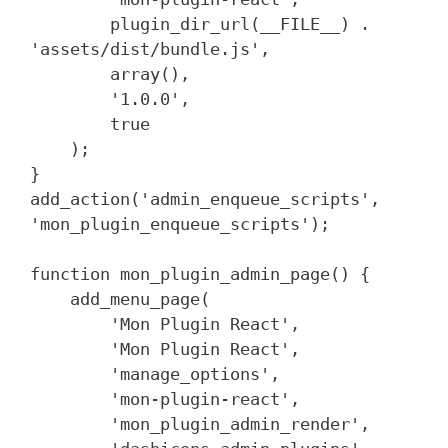
        plugin_dir_url(__FILE__) . 
'assets/dist/bundle.js',

        array(),

        '1.0.0',

        true

    );

}

add_action('admin_enqueue_scripts', 
'mon_plugin_enqueue_scripts');

function mon_plugin_admin_page() {

    add_menu_page(

        'Mon Plugin React',

        'Mon Plugin React',

        'manage_options',

        'mon-plugin-react',

        'mon_plugin_admin_render',
