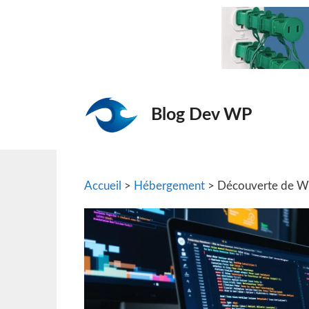
Aller
au
contenu
Blog Dev WP
Accueil
>
Hébergement
> Découverte de WPE