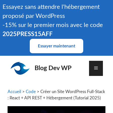
Aller
Essayez sans attendre l'hébergement
au
proposé par WordPress
contenu
-15% sur le premier mois avec le code
2025PRESS15AFF
Essayer maintenant
Blog Dev WP
Menu
Accueil
>
Code
> Créer un Site WordPress Full-Stack
: React + API REST + Hébergement (Tutorial 2025)