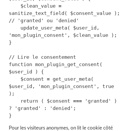
    $clean_value = 
sanitize_text_field( $consent_value ); 
// 'granted' ou 'denied'

    update_user_meta( $user_id, 
'mon_plugin_consent', $clean_value );

}

// Lire le consentement

function mon_plugin_get_consent( 
$user_id ) {

    $consent = get_user_meta( 
$user_id, 'mon_plugin_consent', true 
);

    return ( $consent === 'granted' ) 
? 'granted' : 'denied';

Pour les visiteurs anonymes, on lit le cookie côté