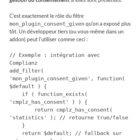
gestion du consentement
si elles sont présentes.
C’est exactement le rôle du filtre
mon_plugin_consent_given
qu’on a exposé plus
tôt. Un développeur tiers (ou vous-même dans un
addon) peut l’utiliser comme ceci :
// Exemple : intégration avec 
Complianz

add_filter( 
'mon_plugin_consent_given', function( 
$default ) {

    if ( function_exists( 
'cmplz_has_consent' ) ) {

        return cmplz_has_consent( 
'statistics' ); // retourne true/false

    }

    return $default; // fallback sur 