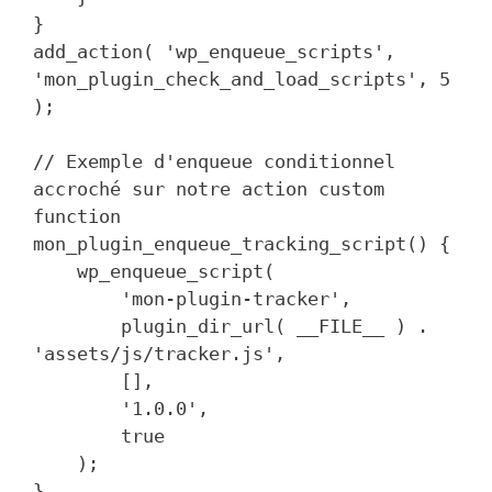
}

add_action( 'wp_enqueue_scripts', 
'mon_plugin_check_and_load_scripts', 5 
);

// Exemple d'enqueue conditionnel 
accroché sur notre action custom

function 
mon_plugin_enqueue_tracking_script() {

    wp_enqueue_script(

        'mon-plugin-tracker',

        plugin_dir_url( __FILE__ ) . 
'assets/js/tracker.js',

        [],

        '1.0.0',

        true

    );

}
