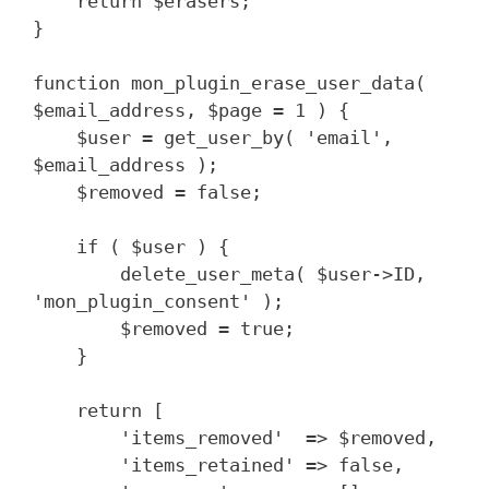
    return $erasers;

}

function mon_plugin_erase_user_data( 
$email_address, $page = 1 ) {

    $user = get_user_by( 'email', 
$email_address );

    $removed = false;

    if ( $user ) {

        delete_user_meta( $user->ID, 
'mon_plugin_consent' );

        $removed = true;

    }

    return [

        'items_removed'  => $removed,

        'items_retained' => false,
