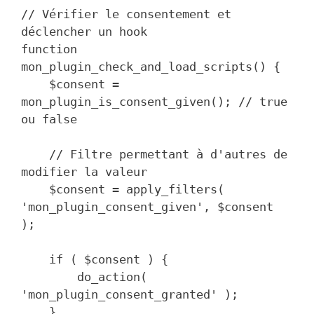
// Vérifier le consentement et 
déclencher un hook

function 
mon_plugin_check_and_load_scripts() {

    $consent = 
mon_plugin_is_consent_given(); // true 
ou false

    // Filtre permettant à d'autres de 
modifier la valeur

    $consent = apply_filters( 
'mon_plugin_consent_given', $consent 
);

    if ( $consent ) {

        do_action( 
'mon_plugin_consent_granted' );

    }
