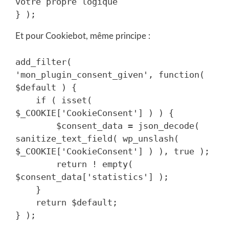
votre propre logique

Et pour Cookiebot, même principe :
add_filter( 
'mon_plugin_consent_given', function( 
$default ) {

    if ( isset( 
$_COOKIE['CookieConsent'] ) ) {

        $consent_data = json_decode( 
sanitize_text_field( wp_unslash( 
$_COOKIE['CookieConsent'] ) ), true );

        return ! empty( 
$consent_data['statistics'] );

    }

    return $default;
