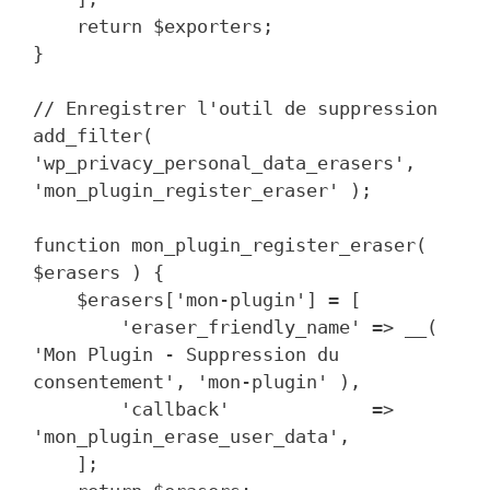
    return $exporters;

}

// Enregistrer l'outil de suppression

add_filter( 
'wp_privacy_personal_data_erasers', 
'mon_plugin_register_eraser' );

function mon_plugin_register_eraser( 
$erasers ) {

    $erasers['mon-plugin'] = [

        'eraser_friendly_name' => __( 
'Mon Plugin - Suppression du 
consentement', 'mon-plugin' ),

        'callback'             => 
'mon_plugin_erase_user_data',

    ];
