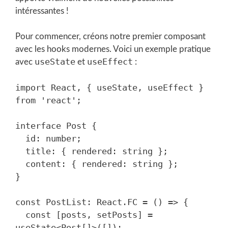
intéressantes !
Pour commencer, créons notre premier composant
avec les hooks modernes. Voici un exemple pratique
useState
useEffect
avec
et
:
import React, { useState, useEffect } 
from 'react';

interface Post {

  id: number;

  title: { rendered: string };

  content: { rendered: string };

}

const PostList: React.FC = () => {

  const [posts, setPosts] = 
useState<Post[]>([]);
