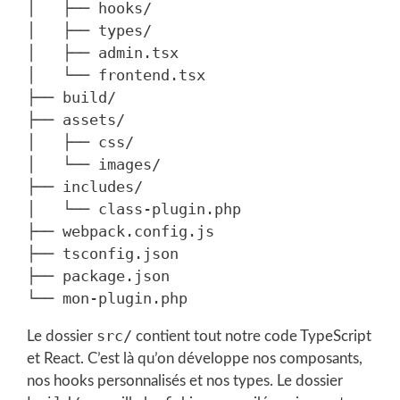
│   ├── hooks/

│   ├── types/

│   ├── admin.tsx

│   └── frontend.tsx

├── build/

├── assets/

│   ├── css/

│   └── images/

├── includes/

│   └── class-plugin.php

├── webpack.config.js

├── tsconfig.json

├── package.json

src/
Le dossier
contient tout notre code TypeScript
et React. C’est là qu’on développe nos composants,
nos hooks personnalisés et nos types. Le dossier