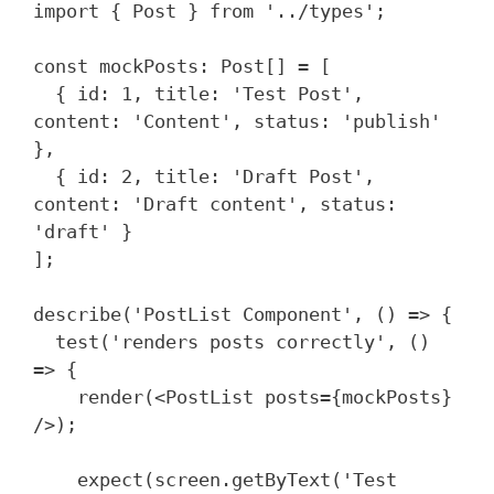
import { Post } from '../types';

const mockPosts: Post[] = [

  { id: 1, title: 'Test Post', 
content: 'Content', status: 'publish' 
},

  { id: 2, title: 'Draft Post', 
content: 'Draft content', status: 
'draft' }

];

describe('PostList Component', () => {

  test('renders posts correctly', () 
=> {

    render(<PostList posts={mockPosts} 
/>);

    expect(screen.getByText('Test 