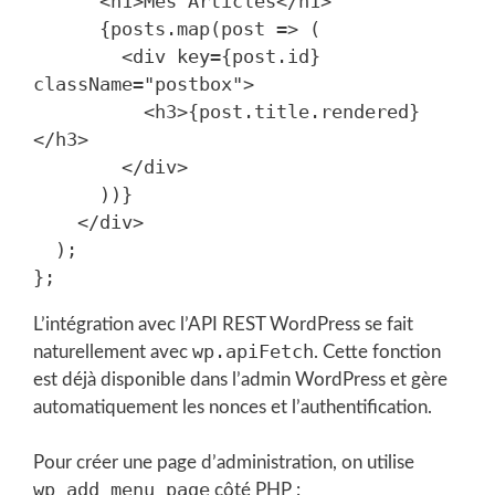
      <h1>Mes Articles</h1>

      {posts.map(post => (

        <div key={post.id} 
className="postbox">

          <h3>{post.title.rendered}
</h3>

        </div>

      ))}

    </div>

  );

L’intégration avec l’API REST WordPress se fait
wp.apiFetch
naturellement avec
. Cette fonction
est déjà disponible dans l’admin WordPress et gère
automatiquement les nonces et l’authentification.
Pour créer une page d’administration, on utilise
wp_add_menu_page
côté PHP :