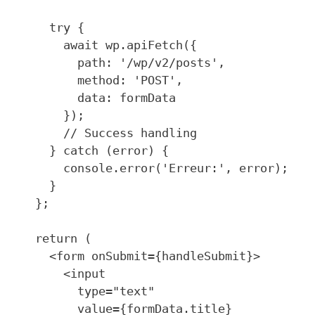
    try {

      await wp.apiFetch({

        path: '/wp/v2/posts',

        method: 'POST',

        data: formData

      });

      // Success handling

    } catch (error) {

      console.error('Erreur:', error);

    }

  };

  return (

    <form onSubmit={handleSubmit}>

      <input 

        type="text"

        value={formData.title}
