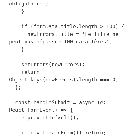
obligatoire';

    }

    if (formData.title.length > 100) {

      newErrors.title = 'Le titre ne 
peut pas dépasser 100 caractères';

    }

    setErrors(newErrors);

    return 
Object.keys(newErrors).length === 0;

  };

  const handleSubmit = async (e: 
React.FormEvent) => {

    e.preventDefault();

    if (!validateForm()) return;
