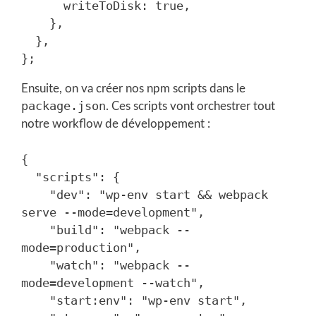
      writeToDisk: true,

    },

  },

Ensuite, on va créer nos npm scripts dans le
package.json
. Ces scripts vont orchestrer tout
notre workflow de développement :
{

  "scripts": {

    "dev": "wp-env start && webpack 
serve --mode=development",

    "build": "webpack --
mode=production",

    "watch": "webpack --
mode=development --watch",

    "start:env": "wp-env start",
