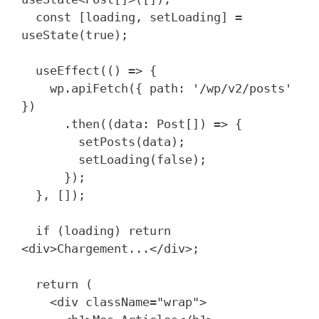
  const [loading, setLoading] = 
useState(true);

  useEffect(() => {

    wp.apiFetch({ path: '/wp/v2/posts' 
})

      .then((data: Post[]) => {

        setPosts(data);

        setLoading(false);

      });

  }, []);

  if (loading) return 
<div>Chargement...</div>;

  return (

    <div className="wrap">
