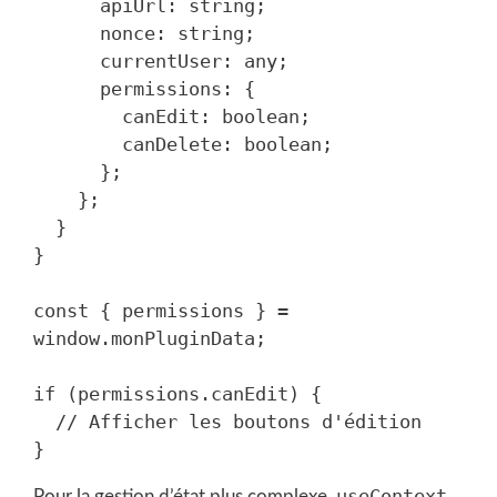
      apiUrl: string;

      nonce: string;

      currentUser: any;

      permissions: {

        canEdit: boolean;

        canDelete: boolean;

      };

    };

  }

}

const { permissions } = 
window.monPluginData;

if (permissions.canEdit) {

  // Afficher les boutons d'édition

useContext
Pour la gestion d’état plus complexe,