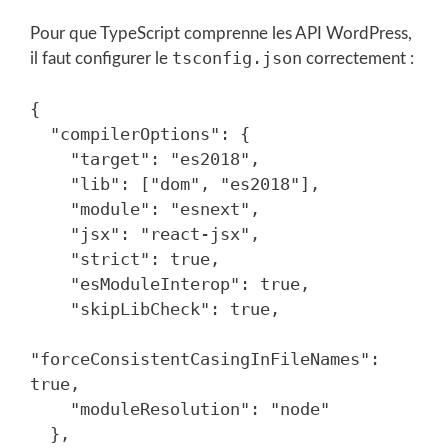
Pour que TypeScript comprenne les API WordPress,
tsconfig.json
il faut configurer le
correctement :
{

  "compilerOptions": {

    "target": "es2018",

    "lib": ["dom", "es2018"],

    "module": "esnext",

    "jsx": "react-jsx",

    "strict": true,

    "esModuleInterop": true,

    "skipLibCheck": true,

"forceConsistentCasingInFileNames": 
true,

    "moduleResolution": "node"

  },
