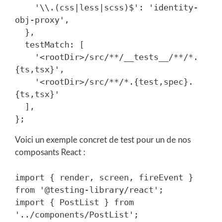
    '\\.(css|less|scss)$': 'identity-
obj-proxy',

  },

  testMatch: [

    '<rootDir>/src/**/__tests__/**/*.
{ts,tsx}',

    '<rootDir>/src/**/*.{test,spec}.
{ts,tsx}'

  ],

Voici un exemple concret de test pour un de nos
composants React :
import { render, screen, fireEvent } 
from '@testing-library/react';

import { PostList } from 
'../components/PostList';
