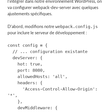
l’intégrer dans notre environnement WordPress, on
va configurer webpack-dev-server avec quelques
ajustements spécifiques.
webpack.config.js
D’abord, modifions notre
pour inclure le serveur de développement :
const config = {

  // ... configuration existante

  devServer: {

    hot: true,

    port: 8080,

    allowedHosts: 'all',

    headers: {

      'Access-Control-Allow-Origin': 
'*',

    },

    devMiddleware: {
