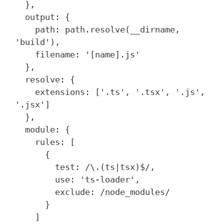
  },

  output: {

    path: path.resolve(__dirname, 
'build'),

    filename: '[name].js'

  },

  resolve: {

    extensions: ['.ts', '.tsx', '.js', 
'.jsx']

  },

  module: {

    rules: [

      {

        test: /\.(ts|tsx)$/,

        use: 'ts-loader',

        exclude: /node_modules/

      }

    ]
