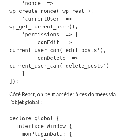
    'nonce' => 
wp_create_nonce('wp_rest'),

    'currentUser' => 
wp_get_current_user(),

    'permissions' => [

        'canEdit' => 
current_user_can('edit_posts'),

        'canDelete' => 
current_user_can('delete_posts')

    ]

Côté React, on peut accéder à ces données via
l’objet global :
declare global {

  interface Window {

    monPluginData: {
