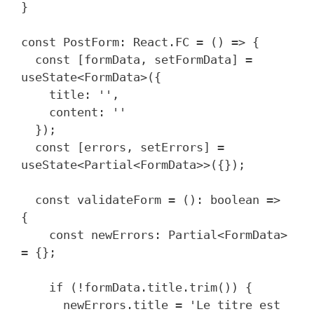
}

const PostForm: React.FC = () => {

  const [formData, setFormData] = 
useState<FormData>({

    title: '',

    content: ''

  });

  const [errors, setErrors] = 
useState<Partial<FormData>>({});

  const validateForm = (): boolean => 
{

    const newErrors: Partial<FormData> 
= {};

    if (!formData.title.trim()) {

      newErrors.title = 'Le titre est 