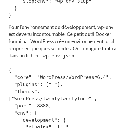
    "stop:env": "wp-env stop"

  }

Pour l’environnement de développement, wp-env
est devenu incontournable. Ce petit outil Docker
fourni par WordPress crée un environnement local
propre en quelques secondes. On configure tout ça
.wp-env.json
dans un fichier
:
{

  "core": "WordPress/WordPress#6.4",

  "plugins": ["."],

  "themes": 
["WordPress/twentytwentyfour"],

  "port": 8888,

  "env": {

    "development": {

      "plugins": [".", 