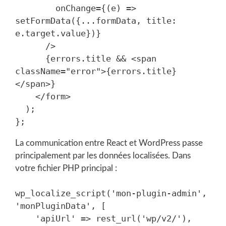
        onChange={(e) => 
setFormData({...formData, title: 
e.target.value})}

      />

      {errors.title && <span 
className="error">{errors.title}
</span>}

    </form>

  );

La communication entre React et WordPress passe
principalement par les données localisées. Dans
votre fichier PHP principal :
wp_localize_script('mon-plugin-admin', 
'monPluginData', [

    'apiUrl' => rest_url('wp/v2/'),
