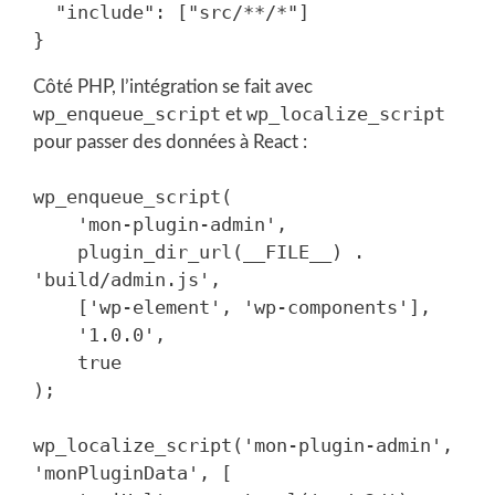
  "include": ["src/**/*"]

Côté PHP, l’intégration se fait avec
wp_enqueue_script
wp_localize_script
et
pour passer des données à React :
wp_enqueue_script(

    'mon-plugin-admin',

    plugin_dir_url(__FILE__) . 
'build/admin.js',

    ['wp-element', 'wp-components'],

    '1.0.0',

    true

);

wp_localize_script('mon-plugin-admin', 
'monPluginData', [
